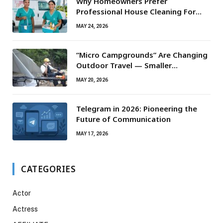
Why Homeowners Prefer
Professional House Cleaning For
Routine Maintenance Needs
MAY 24, 2026
“Micro Campgrounds” Are Changing
Outdoor Travel — Smaller
Campsites, Bigger Experiences
MAY 20, 2026
Telegram in 2026: Pioneering the
Future of Communication
MAY 17, 2026
CATEGORIES
Actor
Actress