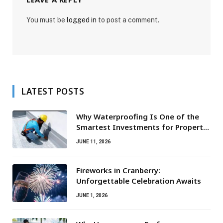
You must be
logged in
to post a comment.
LATEST POSTS
Why Waterproofing Is One of the
Smartest Investments for Property
Owners
JUNE 11, 2026
Fireworks in Cranberry:
Unforgettable Celebration Awaits
JUNE 1, 2026