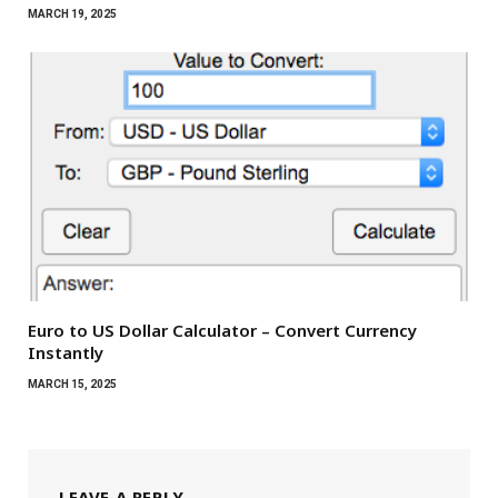
MARCH 19, 2025
Euro to US Dollar Calculator – Convert Currency
Instantly
MARCH 15, 2025
LEAVE A REPLY