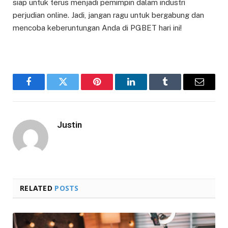
siap untuk terus menjadi pemimpin dalam industri
perjudian online. Jadi, jangan ragu untuk bergabung dan
mencoba keberuntungan Anda di PGBET hari ini!
Facebook
Twitter
Pinterest
LinkedIn
Tumblr
Email
Justin
RELATED
POSTS