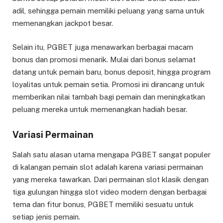
adil, sehingga pemain memiliki peluang yang sama untuk
memenangkan jackpot besar.
Selain itu, PGBET juga menawarkan berbagai macam
bonus dan promosi menarik. Mulai dari bonus selamat
datang untuk pemain baru, bonus deposit, hingga program
loyalitas untuk pemain setia. Promosi ini dirancang untuk
memberikan nilai tambah bagi pemain dan meningkatkan
peluang mereka untuk memenangkan hadiah besar.
Variasi Permainan
Salah satu alasan utama mengapa PGBET sangat populer
di kalangan pemain slot adalah karena variasi permainan
yang mereka tawarkan. Dari permainan slot klasik dengan
tiga gulungan hingga slot video modern dengan berbagai
tema dan fitur bonus, PGBET memiliki sesuatu untuk
setiap jenis pemain.