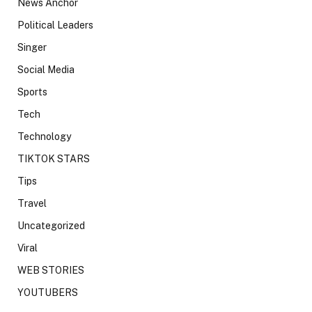
News Anchor
Political Leaders
Singer
Social Media
Sports
Tech
Technology
TIKTOK STARS
Tips
Travel
Uncategorized
Viral
WEB STORIES
YOUTUBERS