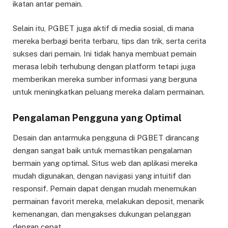
ikatan antar pemain.
Selain itu, PGBET juga aktif di media sosial, di mana
mereka berbagi berita terbaru, tips dan trik, serta cerita
sukses dari pemain. Ini tidak hanya membuat pemain
merasa lebih terhubung dengan platform tetapi juga
memberikan mereka sumber informasi yang berguna
untuk meningkatkan peluang mereka dalam permainan.
Pengalaman Pengguna yang Optimal
Desain dan antarmuka pengguna di PGBET dirancang
dengan sangat baik untuk memastikan pengalaman
bermain yang optimal. Situs web dan aplikasi mereka
mudah digunakan, dengan navigasi yang intuitif dan
responsif. Pemain dapat dengan mudah menemukan
permainan favorit mereka, melakukan deposit, menarik
kemenangan, dan mengakses dukungan pelanggan
dengan cepat.